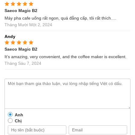
Saeco Magic B2
Được xếp hạng
5
5
sao
Máy pha cafe uống rất ngon, quá đẳng cấp, tôi rất thích….
Tháng Mười Một 2, 2024
Andy
Saeco Magic B2
Được xếp hạng
5
5
sao
It’s amazing, very convenient, and the coffee maker is excellent.
Tháng Sáu 7, 2024
Anh
Chị