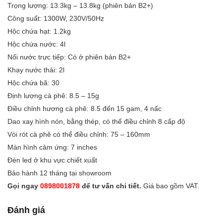
Trọng lượng: 13.3kg – 13.8kg (phiên bản B2+)
Công suất: 1300W, 230V/50Hz
Hộc chứa hạt: 1.2kg
Hộc chứa nước: 4l
Nối nước trực tiếp: Có ở phiên bản B2+
Khay nước thải: 2l
Hộc chứa bã: 30
Định lượng cà phê: 8.5 – 15g
Điều chỉnh hương cà phê: 8.5 đến 15 gam, 4 nấc
Dao xay hình nón, bằng thép, có thể điều chỉnh 8 cấp độ
Vòi rót cà phê có thể điều chỉnh: 75 – 160mm
Màn hình cảm ứng: 7 inches
Đèn led ở khu vực chiết xuất
Bảo hành 12 tháng tại showroom
Gọi ngay
0898001878
để tư vấn chi tiết.
Giá bao gồm VAT.
Đánh giá