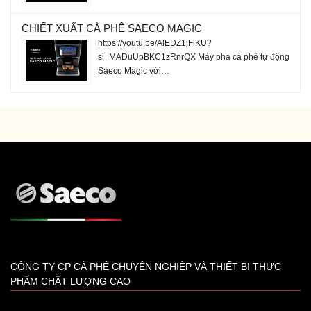
CHIẾT XUẤT CÀ PHÊ SAECO MAGIC
https://youtu.be/AlEDZ1jFlKU?
si=MADuUpBKC1zRnrQX Máy pha cà phê tự động
Saeco Magic với…
CÔNG TY CP CÀ PHÊ CHUYÊN NGHIỆP VÀ THIẾT BỊ THỰC
PHẨM CHẤT LƯỢNG CAO