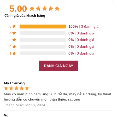
5.00
5.00
3
trên 5 dựa trên
3
đánh giá của khách hàng
đánh giá
100%
| 3 đánh giá
5
0%
| 0 đánh giá
4
0%
| 0 đánh giá
3
0%
| 0 đánh giá
2
0%
| 0 đánh giá
1
ĐÁNH GIÁ NGAY
Mỹ Phương
Máy có màn hình cảm ứng: 7 in rất đã, máy dễ sử dụng, kỹ thuật
Được xếp hạng
5
5
sao
hướng dẫn có chuyên môn thân thiện, rất ưng
Tháng Mười Một 8, 2024
Vũ