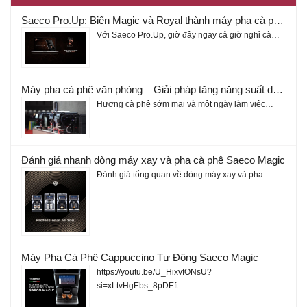
Saeco Pro.Up: Biến Magic và Royal thành máy pha cà phê thông minh
Với Saeco Pro.Up, giờ đây ngay cả giờ nghỉ cà…
Máy pha cà phê văn phòng – Giải pháp tăng năng suất doanh nghiệp 2026
Hương cà phê sớm mai và một ngày làm việc…
Đánh giá nhanh dòng máy xay và pha cà phê Saeco Magic
Đánh giá tổng quan về dòng máy xay và pha…
Máy Pha Cà Phê Cappuccino Tự Động Saeco Magic
https://youtu.be/U_HixvfONsU?
si=xLtvHgEbs_8pDEft