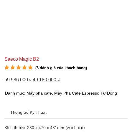
Saeco Magic B2
(
3
đánh giá của khách hàng)
5.00
3
trên 5 dựa
trên
đánh giá
59.986.000
₫
49.180.000
₫
Danh mục:
Máy pha cafe
,
Máy Pha Cafe Espresso Tự Động
Thông Số Kỹ Thuật
Kích thước: 280 x 470 x 481mm (w x h x d)