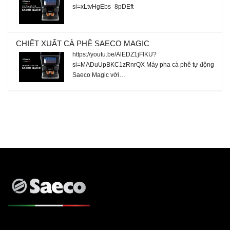
si=xLtvHgEbs_8pDEft
CHIẾT XUẤT CÀ PHÊ SAECO MAGIC
https://youtu.be/AlEDZ1jFlKU?
si=MADuUpBKC1zRnrQX Máy pha cà phê tự động
Saeco Magic với…