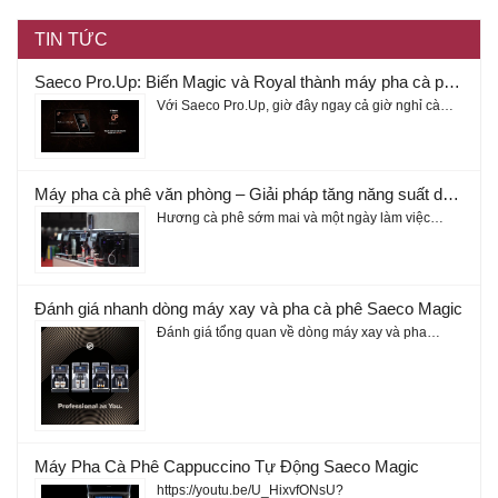
TIN TỨC
Saeco Pro.Up: Biến Magic và Royal thành máy pha cà phê thông minh
Với Saeco Pro.Up, giờ đây ngay cả giờ nghỉ cà…
Máy pha cà phê văn phòng – Giải pháp tăng năng suất doanh nghiệp 2026
Hương cà phê sớm mai và một ngày làm việc…
Đánh giá nhanh dòng máy xay và pha cà phê Saeco Magic
Đánh giá tổng quan về dòng máy xay và pha…
Máy Pha Cà Phê Cappuccino Tự Động Saeco Magic
https://youtu.be/U_HixvfONsU?