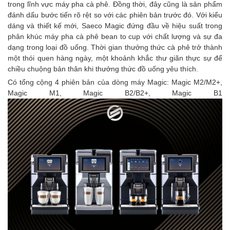
trong lĩnh vực máy pha cà phê. Đồng thời, đây cũng là sản phẩm
đánh dấu bước tiến rõ rệt so với các phiên bản trước đó. Với kiểu
dáng và thiết kế mới, Saeco Magic đứng đầu về hiệu suất trong
phân khúc máy pha cà phê bean to cup với chất lượng và sự đa
dạng trong loại đồ uống. Thời gian thưởng thức cà phê trở thành
một thói quen hàng ngày, một khoảnh khắc thư giãn thực sự để
chiều chuộng bản thân khi thưởng thức đồ uống yêu thích.
Có tổng cộng 4 phiên bản của dòng máy Magic: Magic M2/M2+,
Magic M1, Magic B2/B2+, Magic B1