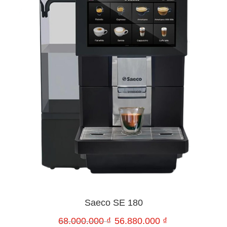
Saeco SE 180
68.000.000
₫
56.880.000
₫