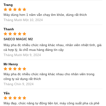
Trang
Máy dùng hơn 1 năm vẫn chạy êm khỏe, dùng rất thích
Được xếp hạng
5
5
sao
Tháng Mười Một 10, 2024
Thanh
SAECO MAGIC M2
Được xếp hạng
5
5
sao
Máy pha đc nhiều chức năng khác nhau, nhân viên nhiệt tình, giá
cả hợp lý, là chỗ mua hàng đáng tín cậy
Tháng Mười Một 9, 2024
Mr Henry
Máy pha đc nhiều chức năng khác nhau cho nhân viên trong
Được xếp hạng
5
5
sao
công ty sử dụng rất thích
Tháng Chín 9, 2024
Yến
Máy đẹp, chức năng tự động tiện lợi, máy công suất pha cà phê
Được xếp hạng
5
5