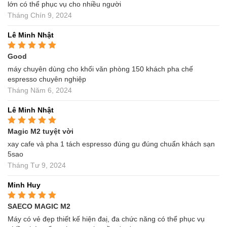
sao
lớn có thể phục vụ cho nhiều người
Tháng Chín 9, 2024
Lê Minh Nhật
Good
Được xếp hạng
4
5 sao
máy chuyên dùng cho khối văn phòng 150 khách pha chế
espresso chuyên nghiệp
Tháng Năm 6, 2024
Lê Minh Nhật
Magic M2 tuyệt vời
Được xếp hạng
5
5
sao
xay cafe và pha 1 tách espresso đúng gu đúng chuẩn khách sạn
5sao
Tháng Tư 9, 2024
Minh Huy
SAECO MAGIC M2
Được xếp hạng
5
5
sao
Máy có vẻ đẹp thiết kế hiện đaị, đa chức năng có thể phục vụ