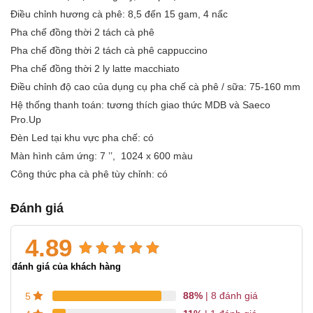
Điều chỉnh hương cà phê: 8,5 đến 15 gam, 4 nấc
Pha chế đồng thời 2 tách cà phê
Pha chế đồng thời 2 tách cà phê cappuccino
Pha chế đồng thời 2 ly latte macchiato
Điều chỉnh độ cao của dụng cụ pha chế cà phê / sữa: 75-160 mm
Hệ thống thanh toán: tương thích giao thức MDB và Saeco
Pro.Up
Đèn Led tại khu vực pha chế: có
Màn hình cảm ứng: 7 ’’, 1024 x 600 màu
Công thức pha cà phê tùy chỉnh: có
Đánh giá
4.89
4.89
9
trên 5 dựa trên
9
đánh giá của khách hàng
đánh giá
88%
| 8 đánh giá
5