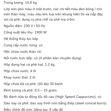
Trọng lượng: 14,8 kg
Lớp sơn phủ màu ở mặt trước, các chi tiết màu đen bóng / mờ
trên thân máy; màu nâu kim loại trên khung hiển thị và nắp đậy
vòi cà phê, dụng cụ pha chế cà phê mạ crôm
Nguồn điện: 230 V / 50 Hz
Công suất tiêu thụ: 1900 W
Hệ thống thủy lực kép
Cung cấp nước nóng: có
Hộc chứa nước tháo rời
Nối nước trực tiếp: có (ở phiên bản chuyên dụng)
Hộp đựng hạt cà phê hạt: 1,2 kg
Hộp chứa nước: 4 lít
Khay nước thải: 2 lít
Hộp chứa bã cà phê: (tối đa) 30 bánh
Định lượng cà phê: 8.5 – 15 gram
Bộ đánh sữa tự động tốc độ cao (High Speed Cappuccino): có
Dao xay cà phê: dao xay hình nón bằng thép (steel conical burrs)
Điều chỉnh độ mịn: bằng tay, 8 cấp độ