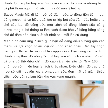
chỉnh độ mịn phù hợp với từng loại cà phê. Kết quả là những tách
cà phê thơm ngon nhờ việc tìm ra độ mịn lý tưởng.
Saeco Magic M2 đi kèm với bộ đánh sữa tự động tiên tiến, hoạt
động mượt mà và hiệu quả, tạo ra lớp bọt sữa đậm đặc hoặc pha
chế các loại đồ uống sữa một cách dễ dàng. Mạch sữa cũng
được trang bị hệ thống tự làm sạch được bảo vệ bằng bằng sáng
chế để đảm bảo hiệu suất tốt nhất sau mỗi lần sử dụng.
Màn hình cảm ứng 7 inch giúp bạn dễ dàng điều hướng qua các
menu và lựa chọn nhiều loại đồ uống khác nhau. Các tùy chọn
bao gồm flat white và double cappuccino. Bạn cũng có thể tinh
chỉnh công thức đồ uống để phù hợp với sở thích cá nhân. Vòi rót
cà phê có thể điều chỉnh độ cao và chiều sâu từ 75 – 160mm,
phù hợp với nhiều loại ly tách khác nhau. Điều chỉnh độ cao phù
hợp sẽ giữ nguyên lớp cremafoam sữa đẹp mắt và giảm thiểu
việc nước bắn ra làm bẩn khu vực xung quanh.