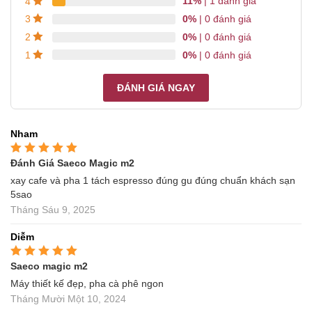
11%
| 1 đánh giá
4
0%
| 0 đánh giá
3
0%
| 0 đánh giá
2
0%
| 0 đánh giá
1
ĐÁNH GIÁ NGAY
Nham
Đánh Giá Saeco Magic m2
Được xếp hạng
5
5
sao
xay cafe và pha 1 tách espresso đúng gu đúng chuẩn khách sạn
5sao
Tháng Sáu 9, 2025
Diễm
Saeco magic m2
Được xếp hạng
5
5
sao
Máy thiết kế đẹp, pha cà phê ngon
Tháng Mười Một 10, 2024