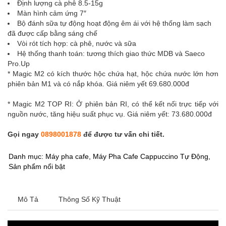
Định lượng cà phê 8.5-15g
Màn hình cảm ứng 7″
Bộ đánh sữa tự động hoạt động êm ái với hệ thống làm sạch
đã được cấp bằng sáng chế
Vòi rót tích hợp: cà phê, nước và sữa
Hệ thống thanh toán: tương thích giao thức MDB và Saeco
Pro.Up
* Magic M2 có kích thước hộc chứa hạt, hộc chứa nước lớn hơn
phiên bản M1 và có nắp khóa. Giá niêm yết 69.680.000đ
* Magic M2 TOP RI: Ở phiên bản RI, có thể kết nối trực tiếp với
nguồn nước, tăng hiệu suất phục vụ. Giá niêm yết: 73.680.000
đ
Gọi ngay
0898001878
để được tư vấn chi tiết.
Danh mục:
Máy pha cafe
,
Máy Pha Cafe Cappuccino Tự Động
,
Sản phẩm nổi bật
Mô Tả
Thông Số Kỹ Thuật