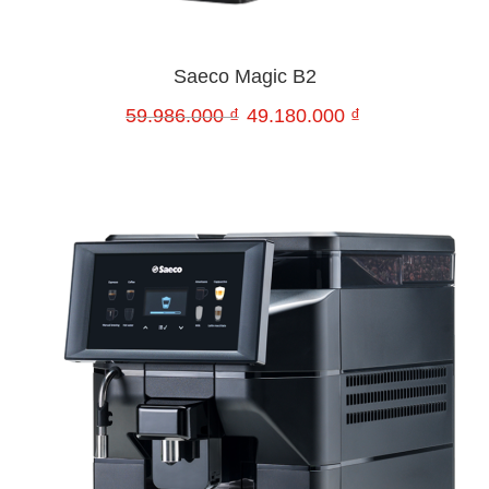
Saeco Magic B2
59.986.000
₫
49.180.000
₫