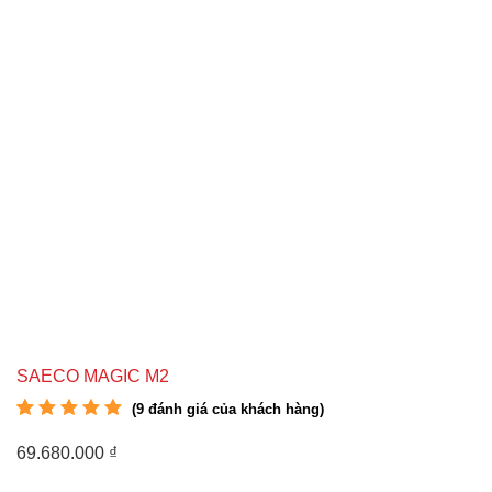
SAECO MAGIC M2
(
9
đánh giá của khách hàng)
4.89
9
trên 5 dựa
trên
đánh giá
69.680.000
₫