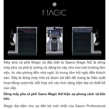
Máy pha cà phê Magic và đặc biệt là Saeco Magic M2 là dòng
máy pha cà phê lý tưởng và đáng tin cậy cho mọi môi trường làm
việc, từ văn phòng đến nhà nghỉ, từ trung tâm hội nghị đến khách
sạn. Đây là dòng máy mới và được cải tiến để mang lại hiệu suất
hoạt động vượt trội, kết hợp với các tính năng hiện đại và thiết kế
cao cấp.
Dòng máy pha cà phê Saeco Magic thể hiện sự phong cách và tiên
tiến.
Magic đại diện cho sự tiến bộ mới nhất của Saeco Professional