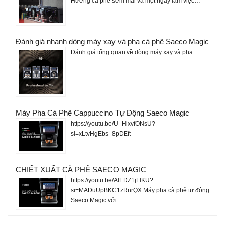
Hương cà phê sớm mai và một ngày làm việc…
Đánh giá nhanh dòng máy xay và pha cà phê Saeco Magic
Đánh giá tổng quan về dòng máy xay và pha…
Máy Pha Cà Phê Cappuccino Tự Động Saeco Magic
https://youtu.be/U_HixvfONsU?
si=xLtvHgEbs_8pDEft
CHIẾT XUẤT CÀ PHÊ SAECO MAGIC
https://youtu.be/AlEDZ1jFlKU?
si=MADuUpBKC1zRnrQX Máy pha cà phê tự động
Saeco Magic với…