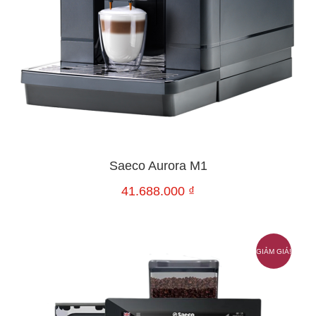
Saeco Aurora M1
41.688.000
₫
GIẢM GIÁ!