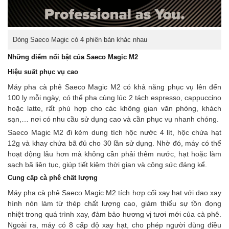
Dòng Saeco Magic có 4 phiên bản khác nhau
Những điểm nổi bật của Saeco Magic M2
Hiệu suất phục vụ cao
Máy pha cà phê Saeco Magic M2 có khả năng phục vụ lên đến
100 ly mỗi ngày, có thể pha cùng lúc 2 tách espresso, cappuccino
hoặc latte, rất phù hợp cho các không gian văn phòng, khách
sạn,… nơi có nhu cầu sử dụng cao và cần phục vụ nhanh chóng.
Saeco Magic M2 đi kèm dung tích hộc nước 4 lít, hộc chứa hạt
12g và khay chứa bã đủ cho 30 lần sử dụng. Nhờ đó, máy có thể
hoạt động lâu hơn mà không cần phải thêm nước, hạt hoặc làm
sạch bã liên tục, giúp tiết kiệm thời gian và công sức đáng kể.
Cung cấp cà phê chất lượng
Máy pha cà phê Saeco Magic M2 tích hợp cối xay hạt với dao xay
hình nón làm từ thép chất lượng cao, giảm thiểu sự tồn đọng
nhiệt trong quá trình xay, đảm bảo hương vị tươi mới của cà phê.
Ngoài ra, máy có 8 cấp độ xay hạt, cho phép người dùng điều