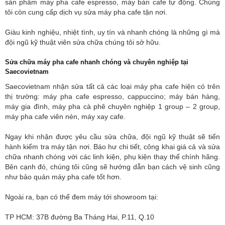
sản phẩm máy pha cafe espresso, máy bán cafe tự động. Chúng
tôi còn cung cấp dịch vụ sửa máy pha cafe tận nơi.
Giàu kinh nghiệu, nhiệt tình, uy tín và nhanh chóng là những gì mà
đội ngũ kỹ thuật viên sửa chữa chúng tôi sở hữu.
Sửa chữa máy pha cafe nhanh chóng và chuyên nghiệp tại
Saecovietnam
Saecovietnam nhận sửa tất cả các loại máy pha cafe hiện có trên
thị trường: máy pha cafe espresso, cappuccino; máy bán hàng,
máy gia đình, máy pha cà phê chuyên nghiệp 1 group – 2 group,
máy pha cafe viên nén, máy xay cafe.
Ngay khi nhận được yêu cầu sửa chữa, đội ngũ kỹ thuật sẽ tiến
hành kiểm tra máy tận nơi. Báo hư chi tiết, công khai giá cả và sửa
chữa nhanh chóng với các linh kiện, phụ kiện thay thế chính hãng.
Bên cạnh đó, chúng tôi cũng sẽ hướng dẫn bạn cách vệ sinh cũng
như bảo quản máy pha cafe tốt hơn.
Ngoài ra, bạn có thể đem máy tới showroom tại:
TP HCM: 37B đường Ba Tháng Hai, P.11, Q.10