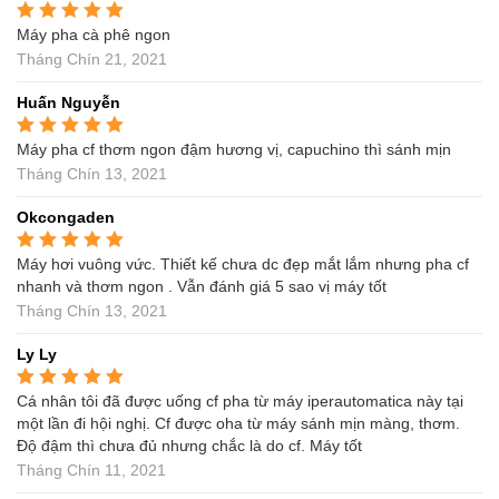
Máy pha cà phê ngon
Được xếp hạng
5
5
sao
Tháng Chín 21, 2021
Huấn Nguyễn
Máy pha cf thơm ngon đậm hương vị, capuchino thì sánh mịn
Được xếp hạng
5
5
sao
Tháng Chín 13, 2021
Okcongaden
Máy hơi vuông vức. Thiết kế chưa dc đẹp mắt lắm nhưng pha cf
Được xếp hạng
5
5
sao
nhanh và thơm ngon . Vẫn đánh giá 5 sao vị máy tốt
Tháng Chín 13, 2021
Ly Ly
Cá nhân tôi đã được uống cf pha từ máy iperautomatica này tại
Được xếp hạng
5
5
sao
một lần đi hội nghị. Cf được oha từ máy sánh mịn màng, thơm.
Độ đậm thì chưa đủ nhưng chắc là do cf. Máy tốt
Tháng Chín 11, 2021