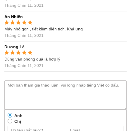
Tháng Chín 11, 2021
An Nhiên
Máy nhỏ gọn , tiết kiệm diện tích. Khá ưng
Được xếp hạng
5
5
sao
Tháng Chín 11, 2021
Dương Lê
Dùng văn phòng quả là hợp lý
Được xếp hạng
5
5
sao
Tháng Chín 11, 2021
Anh
Chị