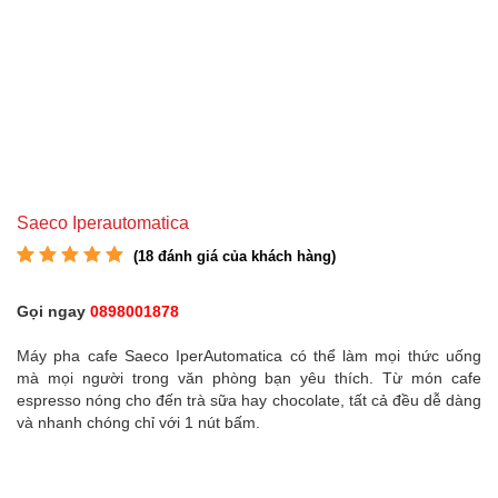
Saeco Iperautomatica
(
18
đánh giá của khách hàng)
5.00
18
trên 5 dựa
trên
đánh giá
Gọi ngay
0898001878
Máy pha cafe Saeco IperAutomatica có thể làm mọi thức uống
mà mọi người trong văn phòng bạn yêu thích. Từ món cafe
espresso nóng cho đến trà sữa hay chocolate, tất cả đều dễ dàng
và nhanh chóng chỉ với 1 nút bấm.