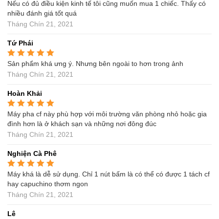
Nếu có đủ điều kiện kinh tế tôi cũng muốn mua 1 chiếc. Thấy có
Được xếp hạng
5
5
sao
nhiều đánh giá tốt quá
Tháng Chín 21, 2021
Tứ Phái
Sản phẩm khá ưng ý. Nhưng bên ngoài to hơn trong ảnh
Được xếp hạng
5
5
sao
Tháng Chín 21, 2021
Hoàn Khải
Máy pha cf này phù hợp với môi trường văn phòng nhỏ hoặc gia
Được xếp hạng
5
5
sao
đình hơn là ở khách sạn và những nơi đông đúc
Tháng Chín 21, 2021
Nghiện Cà Phê
Máy khá là dễ sử dụng. Chỉ 1 nút bấm là có thể có được 1 tách cf
Được xếp hạng
5
5
sao
hay capuchino thơm ngon
Tháng Chín 21, 2021
Lê