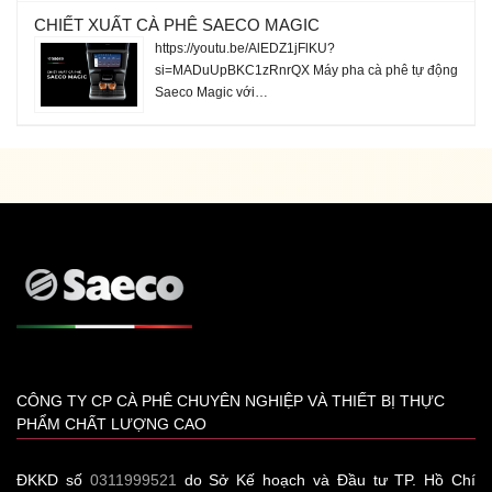
CHIẾT XUẤT CÀ PHÊ SAECO MAGIC
https://youtu.be/AlEDZ1jFlKU?
si=MADuUpBKC1zRnrQX Máy pha cà phê tự động
Saeco Magic với…
CÔNG TY CP CÀ PHÊ CHUYÊN NGHIỆP VÀ THIẾT BỊ THỰC
PHẨM CHẤT LƯỢNG CAO
ĐKKD số
0311999521
do Sở Kế hoạch và Đầu tư TP. Hồ Chí