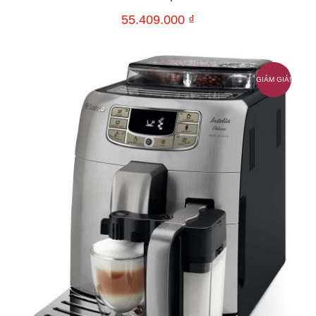
55.409.000
₫
GIẢM GIÁ!