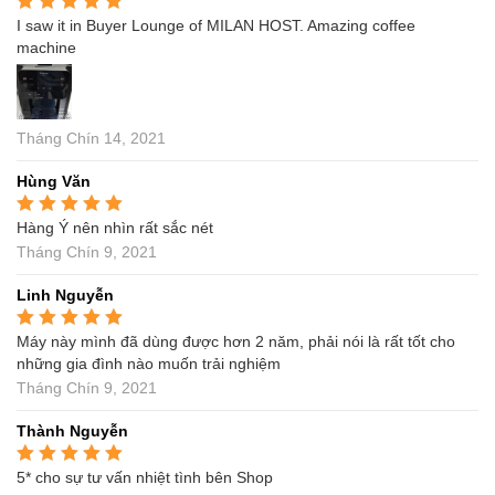
I saw it in Buyer Lounge of MILAN HOST. Amazing coffee
Được xếp hạng
5
5
sao
machine
Tháng Chín 14, 2021
Hùng Văn
Hàng Ý nên nhìn rất sắc nét
Được xếp hạng
5
5
sao
Tháng Chín 9, 2021
Linh Nguyễn
Máy này mình đã dùng được hơn 2 năm, phải nói là rất tốt cho
Được xếp hạng
5
5
sao
những gia đình nào muốn trải nghiệm
Tháng Chín 9, 2021
Thành Nguyễn
5* cho sự tư vấn nhiệt tình bên Shop
Được xếp hạng
5
5
sao