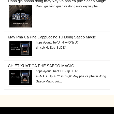
Đánh giá nhanh dòng máy xay và pha cà phê Saeco Magic
Đánh giá tổng quan về dòng máy xay và pha…
Máy Pha Cà Phê Cappuccino Tự Động Saeco Magic
https://youtu.be/U_HixvfONsU?
si=xLtvHgEbs_8pDEft
CHIẾT XUẤT CÀ PHÊ SAECO MAGIC
https://youtu.be/AlEDZ1jFlKU?
si=MADuUpBKC1zRnrQX Máy pha cà phê tự động
Saeco Magic với…