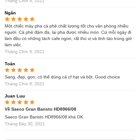
Tháng Chín 9, 2021
Ngân
Một chiếc máy pha cà phê chất lượng tốt cho văn phòng nhiều
Được xếp hạng
5
5
sao
người. Cà phê đậm đà, lại pha được nhiều món. Cứ mỗi ngày đi
làm đều có những tách cafe ngon, rất thú vị và tỉnh táo trong giờ
làm việc.
Tháng Chín 9, 2021
Toàn
Sang, đẹp, gọn, có thể dùng cả cf hạt và bột. Good choice
Được xếp hạng
5
5
sao
Tháng Chín 9, 2021
Juan Luu
Về Saeco Gran Baristo HD8966/08
Được xếp hạng
5
5
sao
Saeco Gran Baristo HD8966/08 khá OK
Tháng Bảy 30, 2021