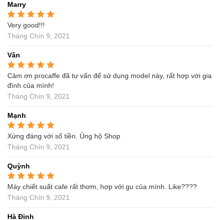
Marry
Very good!!!
Được xếp hạng
5
5
sao
Tháng Chín 9, 2021
Vân
Cảm ơn procaffe đã tư vấn để sử dụng model này, rất hợp với gia
Được xếp hạng
5
5
sao
đình của mình!
Tháng Chín 9, 2021
Mạnh
Xứng đáng với số tiền. Ủng hộ Shop
Được xếp hạng
5
5
sao
Tháng Chín 9, 2021
Quỳnh
Máy chiết suất cafe rất thơm, hợp với gu của mình. Like????
Được xếp hạng
5
5
sao
Tháng Chín 9, 2021
Hà Đinh