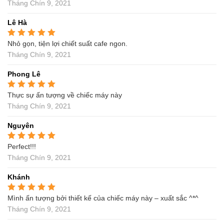
Tháng Chín 9, 2021
Lê Hà
Nhỏ gọn, tiện lợi chiết suất cafe ngon.
Được xếp hạng
5
5
sao
Tháng Chín 9, 2021
Phong Lê
Thực sự ấn tượng về chiếc máy này
Được xếp hạng
5
5
sao
Tháng Chín 9, 2021
Nguyên
Perfect!!!
Được xếp hạng
5
5
sao
Tháng Chín 9, 2021
Khánh
Mình ấn tượng bởi thiết kế của chiếc máy này – xuất sắc ^*^
Được xếp hạng
5
5
sao
Tháng Chín 9, 2021