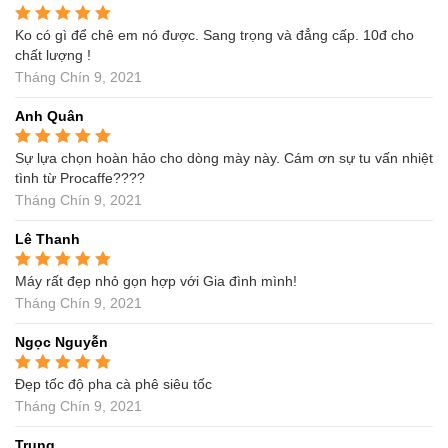
Ko có gì để chê em nó được. Sang trọng và đẳng cấp. 10đ cho
Được xếp hạng
5
5
sao
chất lượng !
Tháng Chín 9, 2021
Anh Quân
Sự lựa chọn hoàn hảo cho dòng mày này. Cám ơn sự tu vấn nhiệt
Được xếp hạng
5
5
sao
tình từ Procaffe????
Tháng Chín 9, 2021
Lê Thanh
Máy rất đẹp nhỏ gọn hợp với Gia đình mình!
Được xếp hạng
5
5
sao
Tháng Chín 9, 2021
Ngọc Nguyễn
Đẹp tốc độ pha cà phê siêu tốc
Được xếp hạng
5
5
sao
Tháng Chín 9, 2021
Trung