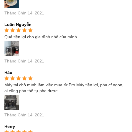
Tháng Chín 14, 2021
Luân Nguyễn
Quá tiện lợi cho gia đình nhỏ của mình
Được xếp hạng
5
5
sao
Tháng Chín 14, 2021
Hào
Máy tại chỗ mình làm việc mua từ Pro.Máy tiện lợi, pha cf ngon,
Được xếp hạng
5
5
sao
ai cũng pha thể tự pha được
Tháng Chín 14, 2021
Herry