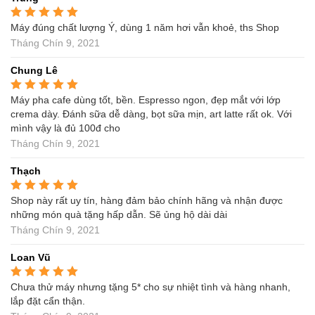
Máy đúng chất lượng Ý, dùng 1 năm hơi vẫn khoẻ, ths Shop
Được xếp hạng
5
5
sao
Tháng Chín 9, 2021
Chung Lê
Máy pha cafe dùng tốt, bền. Espresso ngon, đẹp mắt với lớp
Được xếp hạng
5
5
sao
crema dày. Đánh sữa dễ dàng, bọt sữa mịn, art latte rất ok. Với
mình vậy là đủ 100đ cho
Tháng Chín 9, 2021
Thạch
Shop này rất uy tín, hàng đảm bảo chính hãng và nhận được
Được xếp hạng
5
5
sao
những món quà tặng hấp dẫn. Sẽ ủng hộ dài dài
Tháng Chín 9, 2021
Loan Vũ
Chưa thử máy nhưng tặng 5* cho sự nhiệt tình và hàng nhanh,
Được xếp hạng
5
5
sao
lắp đặt cẩn thận.