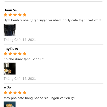
Hoàn Vũ
Dịch bệnh ở nhà tự tập luyện và nhâm nhi ly cafe thật tuyệt vời!!!
Được xếp hạng
5
5
sao
Tháng Chín 14, 2021
Luyến Vi
Ko chê được tặng Shop 5*
Được xếp hạng
5
5
sao
Tháng Chín 14, 2021
Miền
Máy pha cafe hãng Saeco siêu ngon và tiện lợi
Được xếp hạng
5
5
sao