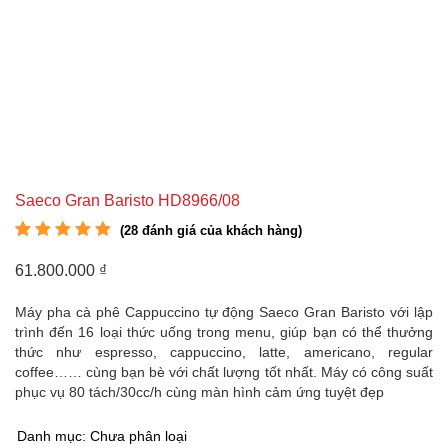
Saeco Gran Baristo HD8966/08
(
28
đánh giá của khách hàng)
5.00
28
trên 5 dựa
trên
đánh giá
61.800.000
₫
Máy pha cà phê Cappuccino tự động Saeco Gran Baristo với lập
trình đến 16 loại thức uống trong menu, giúp bạn có thể thưởng
thức như espresso, cappuccino, latte, americano, regular
coffee…… cùng bạn bè với chất lượng tốt nhất. Máy có công suất
phục vụ 80 tách/30cc/h cùng màn hình cảm ứng tuyệt đẹp
Danh mục:
Chưa phân loại