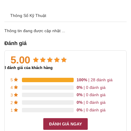
Thông Số Kỹ Thuật
Thông tin đang được cập nhật ...
Đánh giá
5.00
5.00
28
trên 5 dựa trên
28
đánh giá của khách hàng
đánh giá
100%
| 28 đánh giá
5
0%
| 0 đánh giá
4
0%
| 0 đánh giá
3
0%
| 0 đánh giá
2
0%
| 0 đánh giá
1
ĐÁNH GIÁ NGAY