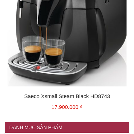
Saeco Xsmall Steam Black HD8743
17.900.000
₫
DANH MỤC SẢN PHẨM