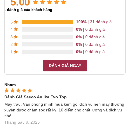
5.00
5.00
31
trên 5 dựa trên
31
đánh giá của khách hàng
đánh giá
100%
| 31 đánh giá
5
0%
| 0 đánh giá
4
0%
| 0 đánh giá
3
0%
| 0 đánh giá
2
0%
| 0 đánh giá
1
ĐÁNH GIÁ NGAY
Nham
Đánh Giá Saeco Aulika Evo Top
Được xếp hạng
5
5
sao
Máy trâu. Văn phòng mình mua kèm gói dịch vụ nên máy thường
xuyên được chăm sóc rất kỹ. 10 điểm cho chất lượng và dịch vụ
nhé
Tháng Sáu 9, 2025