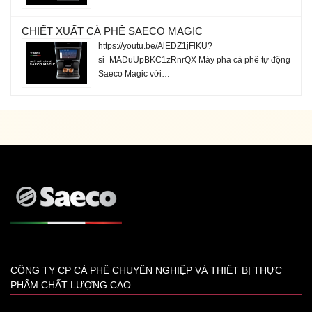
CHIẾT XUẤT CÀ PHÊ SAECO MAGIC
https://youtu.be/AlEDZ1jFlKU?
si=MADuUpBKC1zRnrQX Máy pha cà phê tự động
Saeco Magic với…
CÔNG TY CP CÀ PHÊ CHUYÊN NGHIỆP VÀ THIẾT BỊ THỰC
PHẨM CHẤT LƯỢNG CAO