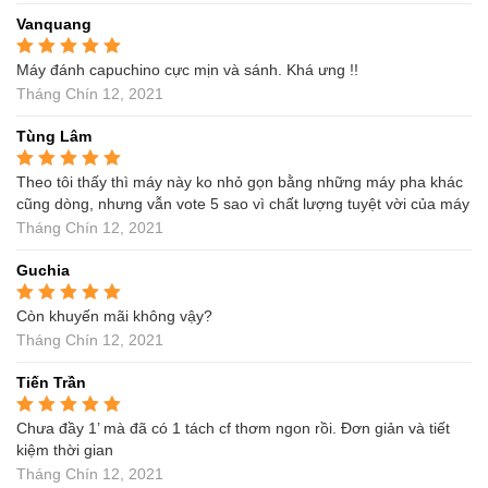
Vanquang
Máy đánh capuchino cực mịn và sánh. Khá ưng !!
Được xếp hạng
5
5
sao
Tháng Chín 12, 2021
Tùng Lâm
Theo tôi thấy thì máy này ko nhỏ gọn bằng những máy pha khác
Được xếp hạng
5
5
sao
cũng dòng, nhưng vẫn vote 5 sao vì chất lượng tuyệt vời của máy
Tháng Chín 12, 2021
Guchia
Còn khuyến mãi không vậy?
Được xếp hạng
5
5
sao
Tháng Chín 12, 2021
Tiến Trần
Chưa đầy 1’ mà đã có 1 tách cf thơm ngon rồi. Đơn giản và tiết
Được xếp hạng
5
5
sao
kiệm thời gian
Tháng Chín 12, 2021