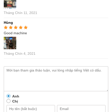
Tháng Chín 11, 2021
Hùng
Good machine
Được xếp hạng
5
5
sao
Tháng Chín 4, 2021
Anh
Chị