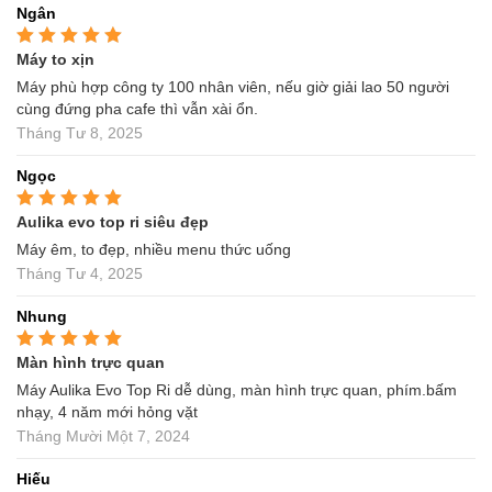
Ngân
Máy to xịn
Được xếp hạng
5
5
sao
Máy phù hợp công ty 100 nhân viên, nếu giờ giải lao 50 người
cùng đứng pha cafe thì vẫn xài ổn.
Tháng Tư 8, 2025
Ngọc
Aulika evo top ri siêu đẹp
Được xếp hạng
5
5
sao
Máy êm, to đẹp, nhiều menu thức uống
Tháng Tư 4, 2025
Nhung
Màn hình trực quan
Được xếp hạng
5
5
sao
Máy Aulika Evo Top Ri dễ dùng, màn hình trực quan, phím.bấm
nhạy, 4 năm mới hỏng vặt
Tháng Mười Một 7, 2024
Hiếu