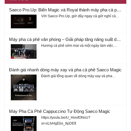
Saeco Pro.Up: Biến Magic và Royal thành máy pha cà phê thông minh
Với Saeco Pro.Up, giờ đây ngay cả giờ nghỉ cà…
Máy pha cà phê văn phòng – Giải pháp tăng năng suất doanh nghiệp 2026
Hương cà phê sớm mai và một ngày làm việc…
Đánh giá nhanh dòng máy xay và pha cà phê Saeco Magic
Đánh giá tổng quan về dòng máy xay và pha…
Máy Pha Cà Phê Cappuccino Tự Động Saeco Magic
https://youtu.be/U_HixvfONsU?
si=xLtvHgEbs_8pDEft