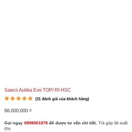
Saeco Aulika Evo TOP/ RI HSC
(
31
đánh giá của khách hàng)
5.00
31
trên 5 dựa
trên
đánh giá
66.000.000
₫
Gọi ngay
0898001878
để được tư vấn chi tiết.
Trả góp lãi suất
0%