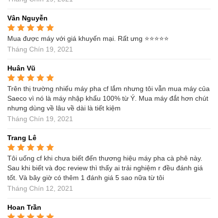
Vân Nguyễn
Mua được máy với giá khuyến mại. Rất ưng ⭐️⭐️⭐️⭐️⭐️
Được xếp hạng
5
5
sao
Tháng Chín 19, 2021
Huân Vũ
Trên thị trường nhiểu máy pha cf lắm nhưng tôi vẫn mua máy của
Được xếp hạng
5
5
sao
Saeco vì nó là máy nhập khẩu 100% từ Ý. Mua máy đắt hơn chút
nhưng dùng về lâu về dài là tiết kiệm
Tháng Chín 19, 2021
Trang Lê
Tôi uống cf khi chưa biết đến thương hiệu máy pha cà phê này.
Được xếp hạng
5
5
sao
Sau khi biết và đọc review thì thấy ai trải nghiệm r đều đánh giá
tốt. Và bây giờ có thêm 1 đánh giá 5 sao nữa từ tôi
Tháng Chín 12, 2021
Hoan Trần