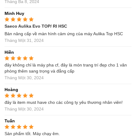
Tháng Ba 8, 2024
Minh Huy
Saeco Aulika Evo TOP/ RI HSC
Được xếp hạng
5
5
sao
Bản nâng cấp về màn hình cảm ứng của máy Aulika Top HSC
Tháng Một 31, 2024
Hiền
đây không chỉ là máy pha cf, đây là món trang trí đẹp cho 1 văn
Được xếp hạng
5
5
sao
phòng thêm sang trọng và đẳng cấp
Tháng Một 30, 2024
Hoàng
đây là item must have cho các công ty yêu thương nhân viên!
Được xếp hạng
5
5
sao
Tháng Một 30, 2024
Tuấn
Sản phẩm tốt. Máy chạy êm.
Được xếp hạng
5
5