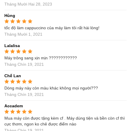
sao
Tháng Mười Hai 28, 2023
Hùng
tốc độ làm cappuccino của máy làm tôi rất hài lòng!
Được xếp hạng
5
5
sao
Tháng Mười 1, 2021
Lalalisa
Máy trông sang xịn mịn ????????????
Được xếp hạng
5
5
sao
Tháng Chín 19, 2021
Chế Lan
Dòng máy này còn màu khác không mọi người???
Được xếp hạng
5
5
sao
Tháng Chín 19, 2021
Accadem
Mua máy còn được tặng kèm cf . Máy dùng tiện và bền còn cf thì
Được xếp hạng
5
5
sao
cực thơm, ngon ko chê được điểm nào
Tháng Chín 19, 2021