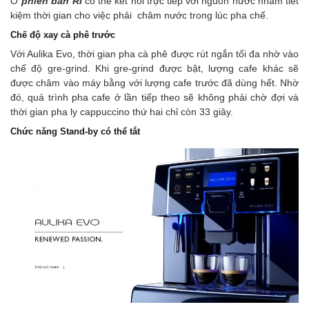
Ở
phiên bản RI
có thể kết nối trực tiếp với nguồn nước nhằm tiết
kiệm thời gian cho việc phải châm nước trong lúc pha chế.
Chế độ xay cà phê trước
Với Aulika Evo, thời gian pha cà phê được rút ngắn tối đa nhờ vào
chế độ gre-grind. Khi gre-grind được bật, lượng cafe khác sẽ
được châm vào máy bằng với lượng cafe trước đã dùng hết. Nhờ
đó, quá trình pha cafe ở lần tiếp theo sẽ không phải chờ đợi và
thời gian pha ly cappuccino thứ hai chỉ còn 33 giây.
Chức năng Stand-by có thể tắt