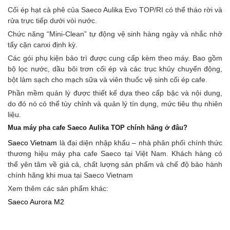
Cối ép hạt cà phê của Saeco Aulika Evo TOP/RI có thể tháo rời và
rửa trực tiếp dưới vòi nước.
Chức năng “Mini-Clean” tự động vệ sinh hàng ngày và nhắc nhở
tẩy cặn canxi định kỳ.
Các gói phụ kiện bảo trì được cung cấp kèm theo máy. Bao gồm
bộ lọc nước, dầu bôi trơn cối ép và các trục khủy chuyển động,
bột làm sạch cho mạch sữa và viên thuốc vệ sinh cối ép cafe.
Phần mềm quản lý được thiết kế dựa theo cấp bậc và nội dung,
do đó nó có thể tùy chỉnh và quản lý tín dụng, mức tiêu thụ nhiên
liệu.
Mua máy pha cafe Saeco Aulika TOP chính hãng ở đâu?
Saeco Vietnam
là đại diện nhập khẩu – nhà phân phối chính thức
thương hiệu máy pha cafe Saeco tại Việt Nam. Khách hàng có
thể yên tâm về giá cả, chất lượng sản phẩm và chế độ bảo hành
chính hãng khi mua tại Saeco Vietnam
Xem thêm các sản phẩm khác:
Saeco Aurora M2