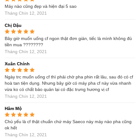
Máy nào cũng đẹp và hiện đại 5 sao
Được xếp hạng
5
5
sao
Tháng Chín 12, 2021
Chị Dậu
Bây giờ muốn uống cf ngon thật đơn giản, tiếc là mình không đủ
Được xếp hạng
5
5
sao
tiền mua ????????
Tháng Chín 12, 2021
Xuân Chính
Ngày trc muốn uống cf thì phải chờ pha phin rất lâu, sau đó có cf
Được xếp hạng
5
5
sao
hoà tan tiện dụng. Nhưng bây giờ có máy pha cf này vừa nhanh
vừa ko có chất bảo quản lại có đặc trưng hương vị cf
Tháng Chín 12, 2021
Hâm Mộ
Chủ yếu là cf thật chuẩn chứ máy Saeco này máy nào pha cũng
Được xếp hạng
5
5
sao
ok hết
Tháng Chín 12, 2021