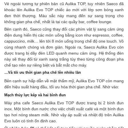
Vẻ ngoài tương tự phiên bản cũ Aulika TOP, tuy nhiên Saeco đã
khoác lên Aulika Evo TOP chiếc áo mới với lớp sơn bóng xanh
đen thời thượng. Màu sắc này mang đến sự sang trọng cho
không gian pha chế, nhất là tại các quầy bar, coffee lounge.
Bên cạnh đó, Saeco cũng thay đổi các phím vật lý sang cảm ứng
điện dung hiển thị các món uống bằng icon như espresso, coffee,
cappuccino, milk… lên tới 8 món uống trong chế độ one touch. Vô
cùng nhanh chóng và đơn giản. Ngoài ra, Saeco Aulika Evo còn
được trang bị dãy đèn LED quanh menu cảm ứng. Hệ thống đèn
này sẽ thay đổi từ xanh sang trắng tùy theo từng công đoạn pha
chế tạo nên sự riêng biệt và bắt mắt cho máy.
…Và tối ưu thời gian pha chế lên nhiều lần
Bên cạnh sự hấp dẫn về mặt thẩm mỹ, Aulika Evo TOP còn mang
đến hiệu suất hàng đầu, tối ưu hóa thời gian pha chế. Nhờ vào:
Mạch thủy lực kép và hai bình đun
Máy pha cafe Saeco Aulika Evo TOP được trang bị 2 bình đun
inox. Một bình đun nước cho việc chiết xuất café và một bình đun
tạo hơi nóng steam milk. Nhờ vậy áp suất và nhiệt độ trên Aulika
Evo luôn có tính ổn định cao.