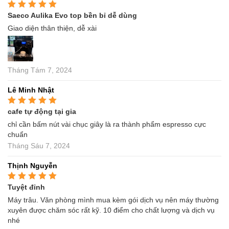
Saeco Aulika Evo top bền bỉ dễ dùng
Được xếp hạng
5
5
sao
Giao diện thân thiện, dễ xài
Tháng Tám 7, 2024
Lê Minh Nhật
cafe tự động tại gia
Được xếp hạng
5
5
sao
chỉ cần bấm nút vài chục giây là ra thành phẩm espresso cực
chuẩn
Tháng Sáu 7, 2024
Thịnh Nguyễn
Tuyệt đỉnh
Được xếp hạng
5
5
sao
Máy trâu. Văn phòng mình mua kèm gói dịch vụ nên máy thường
xuyên được chăm sóc rất kỹ. 10 điểm cho chất lượng và dịch vụ
nhé