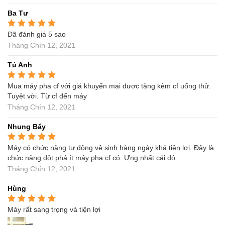
Ba Tư
Đã đánh giá 5 sao
Được xếp hạng
5
5
sao
Tháng Chín 12, 2021
Tú Anh
Mua máy pha cf với giá khuyến mại được tặng kèm cf uống thử.
Được xếp hạng
5
5
sao
Tuyệt vời. Từ cf đến máy
Tháng Chín 12, 2021
Nhung Bẩy
Máy có chức năng tự động vệ sinh hàng ngày khá tiện lợi. Đây là
Được xếp hạng
5
5
sao
chức năng đột phá ít máy pha cf có. Ưng nhất cái đó
Tháng Chín 12, 2021
Hùng
Máy rất sang trọng và tiện lợi
Được xếp hạng
5
5
sao