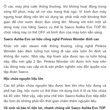
Ở các máy pha cafe thông thường, khi không hoạt động trong
vòng 60 phút, máy sẽ rơi vào trạng thái ngủ. Vì bình đun máy
ngưng hoạt động nên khi sử dụng lại, phải mất một khoảng thời
gian để chờ nước được đun nóng lên. Nhưng với trên một số
dòng máy của hãng Saeco cụ thể là Saeco Aulika Evo TOP thì
chức năng này có thể OFF và bình đun của máy luôn sẵn sàng.
Saeco Aulika Evo sở hữu công nghệ Pinless Wonder đỉnh cao
Khác với việc steam milk thông thường, công nghệ Pinless
Wonder bảo đảm luồng hơi nóng đi vào sữa luôn ổn định và
không lẫn nước. Nhờ vậy, lớp foam sữa được tạo ra luôn bông
dày, đều mịn gấp 2 lần. Pinless Wonder chỉ được tích hợp trên
các dòng máy cao cấp và là sản phẩm nghiên cứu độc quyền của
tập đoàn Saeco.
Hộc chứa nguyên liệu lớn
Các bộ phận chứa nguyên liệu được làm lớn như hộc đựng cà
phê hạt 1kg, hộc nước có thể tháo rời dung tích 4 lít và hộc chứa
bã 40 viên. Nhờ vậy, việc pha chế trên Saeco Aulika Evo tiếp diễn
lâu hơn do không phải tốn thời gian châm thêm nguyên liệu.
Vệ sinh và bảo trì tiện lợi, nhanh chóng với Saeco Aulika Evo TOP