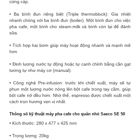
cứng cáp.
• Ba bình đun riêng biệt (Triple thermoblock): Gia nhiệt
nhanh chóng với ba bình đun (boiler). Một bình đun cho việc
pha cafe, một bình cho steam-milk và bình còn lại để đánh
sữa.
• Tích hợp hai bơm giúp máy hoạt động nhanh và mạnh mẽ
hơn
• Định lượng nước tự động hoặc tự canh chỉnh bằng cần gạt
tương tự như máy cơ (manual).
• Công nghệ Pre-infusion: trước khi chiết xuất, máy sẽ tự
phun một lượng nước nóng lên bột cafe trong tay cầm, giúp
bột cafe nở đều hơn. Nhờ thế, espresso được chiết xuất một
cách trọn hương vẹn vị nhất.
Thông số kỹ thuật máy pha cafe cho quán nhỏ Saeco SE 50
• Kích thước: 280 x 477 x 425 mm
• Trọng lượng: 20kg