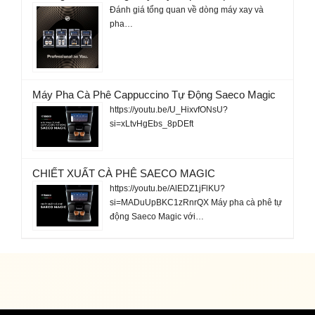
Đánh giá tổng quan về dòng máy xay và
pha…
Máy Pha Cà Phê Cappuccino Tự Động Saeco Magic
https://youtu.be/U_HixvfONsU?
si=xLtvHgEbs_8pDEft
CHIẾT XUẤT CÀ PHÊ SAECO MAGIC
https://youtu.be/AlEDZ1jFlKU?
si=MADuUpBKC1zRnrQX Máy pha cà phê tự
động Saeco Magic với…