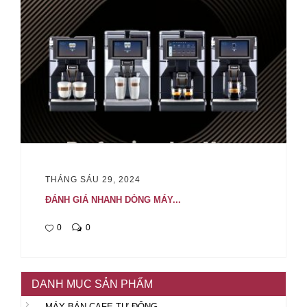
THÁNG SÁU 29, 2024
ĐÁNH GIÁ NHANH DÒNG MÁY...
0
0
DANH MỤC SẢN PHẨM
MÁY BÁN CAFE TỰ ĐỘNG