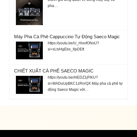
pha…
Máy Pha Cà Phê Cappuccino Tự Động Saeco Magic
https://youtu.be/U_HixvfONsU?
si=xLtvHgEbs_8pDEft
CHIẾT XUẤT CÀ PHÊ SAECO MAGIC
https://youtu.be/AlEDZ1jFlKU?
si=MADuUpBKC1zRnrQX Máy pha cà phê tự
động Saeco Magic với…